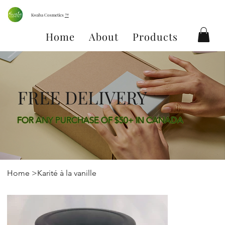
Kwaba Cosmetics
™
Home
About
Products
Conta
FREE DELIVERY
FOR ANY PURCHASE OF $50+ IN CANADA
Home
>
Karité à la vanille