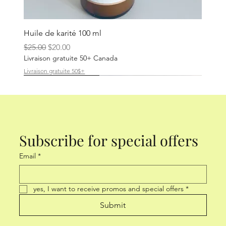
Huile de karité 100 ml
Regular Price
Sale Price
$25.00
$20.00
Livraison gratuite 50+ Canada
Livraison gratuite 50$+
Disponible
Disponible
RUPTURE DE STOCK
QUANTITE LIMITEE
Subscribe for special offers
Email
*
yes, I want to receive promos and special offers
*
Submit